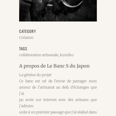
CATEGORY
Création
TAGS
collaboration artisanale, kumiko
A propos de Le Banc S du Japon
La génèse du projet
Ce banc est né de l’envie de partager mon
amour de l’artisanat au delà d’échanges que
j’ai
pu avoir sur internet avec des artisans que
j’admire.
suite à un premier passage que j’ai réalisé dans