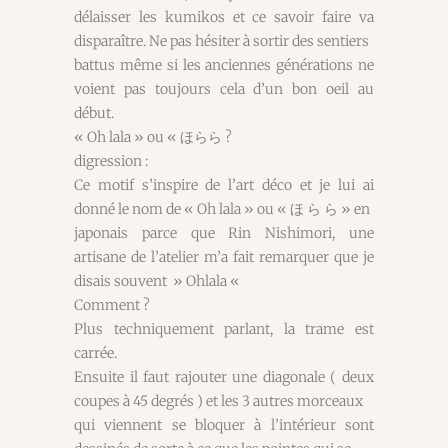
délaisser les kumikos et ce savoir faire va
disparaître. Ne pas hésiter à sortir des sentiers
battus même si les anciennes générations ne
voient pas toujours cela d’un bon oeil au
début.
« Oh lala » ou «
ほらら
?
digression :
Ce motif s’inspire de l’art déco et je lui ai
donné le nom de « Oh lala » ou «
ほ
ら
ら
» en
japonais parce que Rin Nishimori, une
artisane de l’atelier m’a fait remarquer que je
disais souvent » Ohlala «
Comment ?
Plus techniquement parlant, la trame est
carrée.
Ensuite il faut rajouter une diagonale ( deux
coupes à 45 degrés ) et les 3 autres morceaux
qui viennent se bloquer à l’intérieur sont